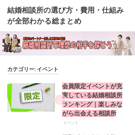
コ
結婚相談所の選び方・費用・仕組み
ン
テ
が全部わかる総まとめ
ン
ツ
へ
ス
キ
ッ
プ
カテゴリー:
イベント
会員限定イベントが充
実している結婚相談所
ランキング｜楽しみな
がら出会える相談所
2025年9月9日
YYYPRO
イベント