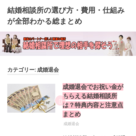
コ
結婚相談所の選び方・費用・仕組み
ン
テ
が全部わかる総まとめ
ン
ツ
へ
ス
キ
ッ
プ
カテゴリー:
成婚退会
成婚退会でお祝い金が
もらえる結婚相談所
は？特典内容と注意点
まとめ
2025年10月2日
YYYPRO
成婚退会