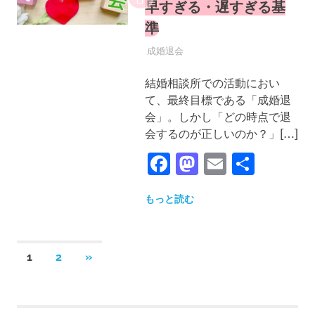
早すぎる・遅すぎる基
準
2025年6月18日
YYYPRO
成婚退会
結婚相談所での活動におい
て、最終目標である「成婚退
会」。しかし「どの時点で退
会するのが正しいのか？」[…]
Facebook
Mastodon
Email
共
有
もっと読む
投
次
1
2
»
稿
の
の
記
ペ
事