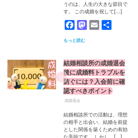
うのは、人生の大きな節目で
す。 この成婚を祝して[…]
Facebook
Mastodon
Email
共
有
もっと読む
結婚相談所の成婚退会
後に成婚料トラブルを
防ぐには？入会前に確
認すべきポイント
2025年9月30日
YYYPRO
成婚退会
結婚相談所での活動は、理想
の相手と出会い、結婚を前提
とした関係を築くための有効
な手段です。 しかし、[…]