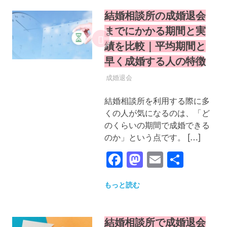
結婚相談所の成婚退会
までにかかる期間と実
績を比較｜平均期間と
早く成婚する人の特徴
2025年9月22日
YYYPRO
成婚退会
結婚相談所を利用する際に多
くの人が気になるのは、「ど
のくらいの期間で成婚できる
のか」という点です。 […]
Facebook
Mastodon
Email
共
有
もっと読む
結婚相談所で成婚退会