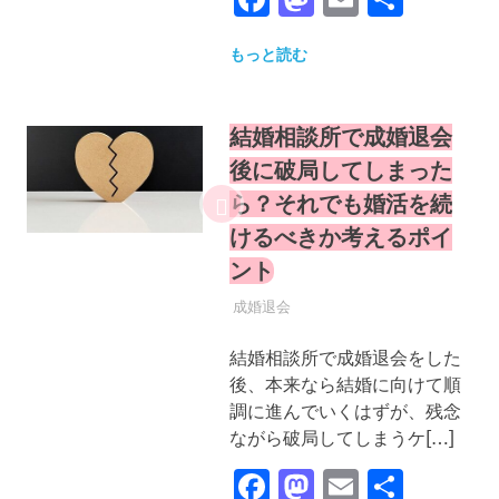
有
もっと読む
結婚相談所で成婚退会
後に破局してしまった
ら？それでも婚活を続
けるべきか考えるポイ
ント
2025年9月22日
YYYPRO
成婚退会
結婚相談所で成婚退会をした
後、本来なら結婚に向けて順
調に進んでいくはずが、残念
ながら破局してしまうケ[…]
Facebook
Mastodon
Email
共