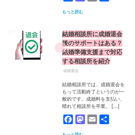
有
もっと読む
結婚相談所に成婚退会
後のサポートはある？
結婚準備支援まで対応
する相談所を紹介
2025年9月22日
YYYPRO
成婚退会
結婚相談所では、成婚退会を
もって活動終了というのが一
般的です。成婚料を支払い、
晴れて相談所を卒業。 […]
Facebook
Mastodon
Email
共
有
もっと読む