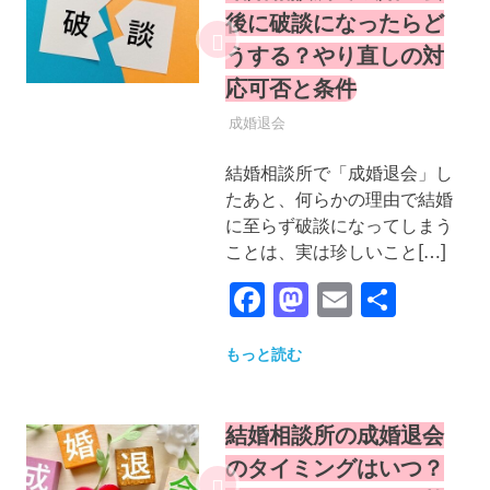
後に破談になったらど
うする？やり直しの対
応可否と条件
2025年9月19日
YYYPRO
成婚退会
結婚相談所で「成婚退会」し
たあと、何らかの理由で結婚
に至らず破談になってしまう
ことは、実は珍しいこと[…]
Facebook
Mastodon
Email
共
有
もっと読む
結婚相談所の成婚退会
のタイミングはいつ？