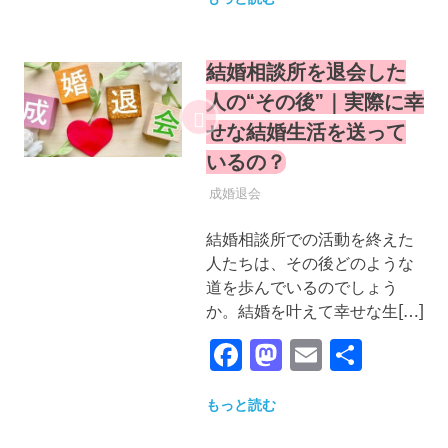
結婚相談所を退会した
人の“その後”｜実際に幸
せな結婚生活を送って
いるの？
2025年9月22日
YYYPRO
成婚退会
結婚相談所での活動を終えた
人たちは、その後どのような
道を歩んでいるのでしょう
か。結婚を叶えて幸せな生[…]
Facebook
Mastodon
Email
共
有
もっと読む