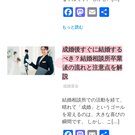
Facebook
Mastodon
Email
共
有
もっと読む
成婚後すぐに結婚する
べき？結婚相談所卒業
後の流れと注意点を解
説
2025年9月24日
YYYPRO
成婚退会
結婚相談所での活動を経て、
晴れて「成婚」というゴール
を迎えるのは、大きな喜びの
瞬間です。 しかし、こ[…]
Facebook
Mastodon
Email
共