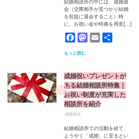
結婚相談所の中には、成婚退
会（交際相手が見つかり結婚
を前提に退会すること）時
に、お祝い金や特典を用意[…]
Facebook
Mastodon
Email
共
有
もっと読む
成婚祝いプレゼントが
ある結婚相談所特集｜
お祝い制度が充実した
相談所を紹介
2025年10月1日
YYYPRO
成婚退会
結婚相談所での活動を経て、
ようやく「成婚」に至るとい