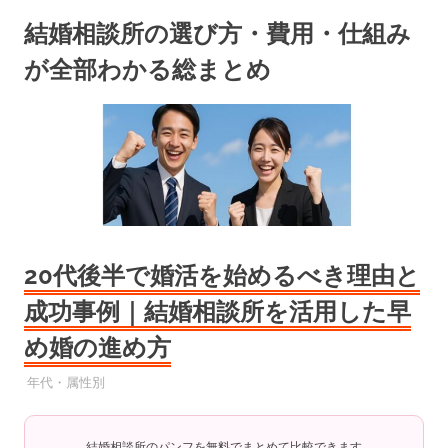
コ
結婚相談所の選び方・費用・仕組み
ン
テ
が全部わかる総まとめ
ン
ツ
へ
ス
キ
ッ
プ
20代後半で婚活を始めるべき理由と
成功事例｜結婚相談所を活用した早
め婚の進め方
2025年7月11日
YYYPRO
年代・属性別
結婚相談所のパンフを無料でまとめて比較できます