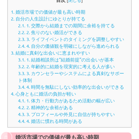
目次
[
閉じる
]
1.
婚活市場での価値が最も高い時期
2.
自分の人生設計にゆとりが持てる
2.1.
1. 交際から結婚までの期間に余裕を持てる
2.2.
2. 焦りのない婚活ができる
2.3.
3. ライフイベントのタイミングを調整しやすい
2.4.
4. 自分の価値観を明確にしながら進められる
3.
結婚に真剣な出会いに恵まれやすい
3.1.
1. 結婚相談所は“結婚前提”の出会いが基本
3.2.
2. 年齢的に結婚を現実的に考える人が多い
3.3.
3. カウンセラーやシステムによる真剣なサポー
ト体制
3.4.
4. 時間を無駄にしない効率的な出会いができる
4.
心身ともに婚活の負担が軽い
4.1.
1. 体力・行動力があるため活動の幅が広い
4.2.
2. 精神的な余裕がある
4.3.
3. プロフィールや外見に自信が持ちやすい
4.4.
4. 婚活に慣れる時間がある
婚活市場での価値が最も高い時期