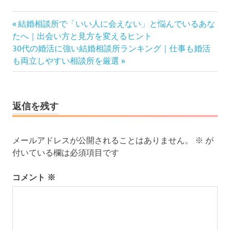
投
前
結婚相談所で「いい人に会えない」と悩んでいるあな
の
稿
たへ｜出会い方と見方を変えるヒント
次
記
30代の婚活に強い結婚相談所ランキング｜仕事も婚活
ナ
の
事:
も両立しやすい相談所を厳選
ビ
記
ゲ
事:
ー
シ
返信を残す
ョ
ン
メールアドレスが公開されることはありません。
※
が
付いている欄は必須項目です
コメント
※