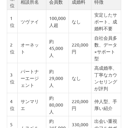
相談所名
会員数
成婚料
特徴
位
安定したサ
1
100,000
ツヴァイ
なし
ポート、成
位
人超
婚料不要
自社会員多
約
2
オーネッ
220,000
数、データ
45,000
位
ト
円
×サポート
人
型
高成婚率、
パートナ
約
3
丁寧なカウ
ーエージ
29,000
なし
位
ンセリング
ェント
人
が評判
約
4
サンマリ
220,000
仲人型、手
80,000
位
エ
円
厚い紹介
人
約
出会い重視
5
330,000
ムスベル
215,000
のフルサポ