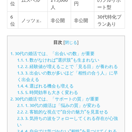
位
円
人
ート型
6
30代特化プ
ノッツェ.
非公開
非公開
位
ランあり
目次
[
閉じる
]
1.
30代の婚活では、「出会いの数」が重要
1.1.
1. 数がなければ“選択肢”も生まれない
1.2.
2. 経験値が増えることで「見る目」が養われる
1.3.
3. 出会いの数が多いほど「相性の合う人」に早
く出会える
1.4.
4. 選ばれる機会も増える
1.5.
5. 時間効率も大きく変わる
2.
30代の婚活では、「サポートの質」が重要
2.1.
1. 30代の婚活は「悩みの質」が変わる
2.2.
2. 客観的な視点で“自分の魅力”を見直せる
2.3.
3. 気持ちの波をフォローしてくれる存在が心強
い
2.4.
4. 自分では気づかない“相性”を見つけてくれる