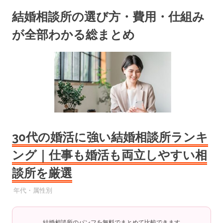
コ
結婚相談所の選び方・費用・仕組み
ン
テ
が全部わかる総まとめ
ン
ツ
へ
ス
キ
ッ
プ
30代の婚活に強い結婚相談所ランキ
ング｜仕事も婚活も両立しやすい相
談所を厳選
2025年7月11日
YYYPRO
年代・属性別
結婚相談所のパンフを無料でまとめて比較できます