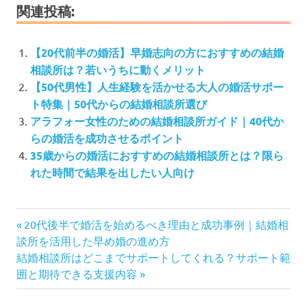
関連投稿:
【20代前半の婚活】早婚志向の方におすすめの結婚
相談所は？若いうちに動くメリット
【50代男性】人生経験を活かせる大人の婚活サポー
ト特集｜50代からの結婚相談所選び
アラフォー女性のための結婚相談所ガイド｜40代か
らの婚活を成功させるポイント
35歳からの婚活におすすめの結婚相談所とは？限ら
れた時間で結果を出したい人向け
投
前
20代後半で婚活を始めるべき理由と成功事例｜結婚相
の
稿
談所を活用した早め婚の進め方
次
記
結婚相談所はどこまでサポートしてくれる？サポート範
ナ
の
事:
囲と期待できる支援内容
ビ
記
ゲ
事: