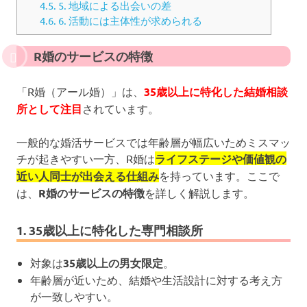
4.5.
5. 地域による出会いの差
4.6.
6. 活動には主体性が求められる
R婚のサービスの特徴
「R婚（アール婚）」は、
35歳以上に特化した結婚相談
所として注目
されています。
一般的な婚活サービスでは年齢層が幅広いためミスマッ
チが起きやすい一方、R婚は
ライフステージや価値観の
近い人同士が出会える仕組み
を持っています。ここで
は、
R婚のサービスの特徴
を詳しく解説します。
1. 35歳以上に特化した専門相談所
対象は
35歳以上の男女限定
。
年齢層が近いため、結婚や生活設計に対する考え方
が一致しやすい。