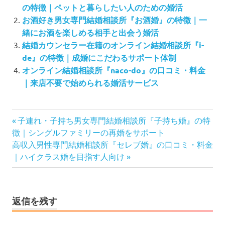
の特徴｜ペットと暮らしたい人のための婚活
お酒好き男女専門結婚相談所『お酒婚』の特徴｜一
緒にお酒を楽しめる相手と出会う婚活
結婚カウンセラー在籍のオンライン結婚相談所『i-
de』の特徴｜成婚にこだわるサポート体制
オンライン結婚相談所『naco-do』の口コミ・料金
｜来店不要で始められる婚活サービス
投
前
子連れ・子持ち男女専門結婚相談所『子持ち婚』の特
の
稿
徴｜シングルファミリーの再婚をサポート
次
記
高収入男性専門結婚相談所『セレブ婚』の口コミ・料金
ナ
の
事:
｜ハイクラス婚を目指す人向け
ビ
記
ゲ
事:
ー
シ
返信を残す
ョ
ン