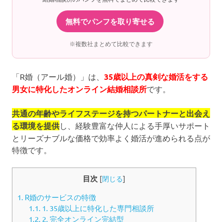
無料でパンフを取り寄せる
※複数社まとめて比較できます
「R婚（アール婚）」は、
35歳以上の真剣な婚活をする
男女に特化したオンライン結婚相談所
です。
共通の年齢やライフステージを持つパートナーと出会え
る環境を提供
し、経験豊富な仲人による手厚いサポート
とリーズナブルな価格で効率よく婚活が進められる点が
特徴です。
目次
[
閉じる
]
1.
R婚のサービスの特徴
1.1.
1. 35歳以上に特化した専門相談所
1.2.
2. 完全オンライン完結型