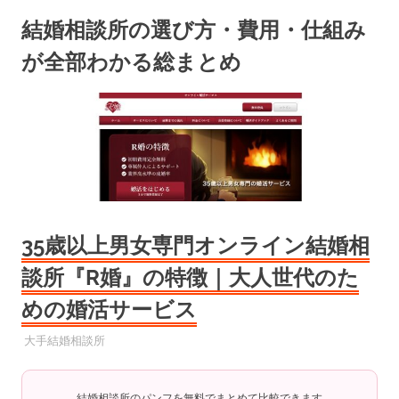
コ
結婚相談所の選び方・費用・仕組み
ン
テ
が全部わかる総まとめ
ン
ツ
へ
ス
キ
ッ
プ
35歳以上男女専門オンライン結婚相
談所『R婚』の特徴｜大人世代のた
めの婚活サービス
2025年8月22日
YYYPRO
大手結婚相談所
結婚相談所のパンフを無料でまとめて比較できます