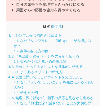
自分の気持ちを整理するきっかけになる
周囲からの応援や協力を得やすくなる
目次
[
閉じる
]
1.
1. シンプルかつ前向きに伝える
1.1.
なぜ「シンプルに」「前向きに」が大切なの
か？
1.2.
実際の伝え方の例
2.
2. 「相談所」のイメージを柔らかく伝える
2.1.
柔らかく伝えるための表現例
3.
3. 自分にとってのメリットを具体的に伝える
3.1.
よくあるメリットの伝え方
4.
4. 友達に聞いてほしいポイントを先に伝える
4.1.
なぜ「聞いてほしいこと」を先に伝えると良い
のか？
4.2.
伝え方の例
5.
5. 無理に深く話さず、相手の反応を見ながら進める
5.1.
なぜ「無理に深く話さない」ことが大切なの