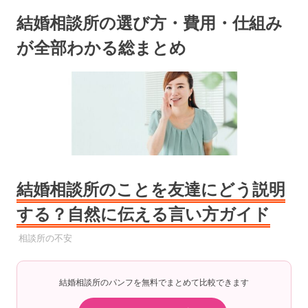
コ
結婚相談所の選び方・費用・仕組み
ン
テ
が全部わかる総まとめ
ン
ツ
へ
ス
キ
ッ
プ
結婚相談所のことを友達にどう説明
する？自然に伝える言い方ガイド
2025年7月12日
YYYPRO
相談所の不安
結婚相談所のパンフを無料でまとめて比較できます