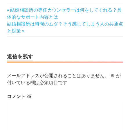
投
前
結婚相談所の専任カウンセラーは何をしてくれる？具
の
稿
体的なサポート内容とは
次
記
結婚相談所は時間のムダ？そう感じてしまう人の共通点
ナ
の
事:
と対策
ビ
記
ゲ
事:
ー
シ
返信を残す
ョ
ン
メールアドレスが公開されることはありません。
※
が
付いている欄は必須項目です
コメント
※