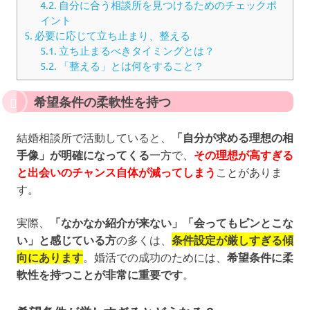
4.2.
自分に合う相談所を見つけるためのチェックポ
イント
5.
必要に応じて立ち止まり、整える
5.1.
立ち止まるべきタイミングとは？
5.2.
「整える」とは何をすること？
希望条件の柔軟性を持つ
結婚相談所で活動していると、
「自分が求める理想の相
手像」が明確になってくる
一方で、
その理想が高すぎる
と出会いのチャンス自体が減ってしまう
ことがありま
す。
実際、
「なかなか紹介が来ない」「会ってもピンとこな
い」と感じている方
の多くは、
条件設定が厳しすぎる傾
向にあります
。婚活での成功のためには、
希望条件に柔
軟性を持つことが非常に重要です
。