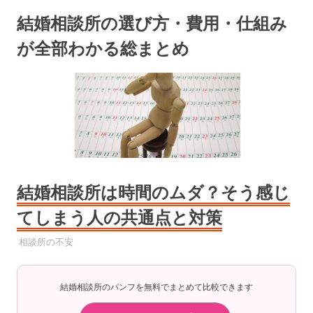
コ
結婚相談所の選び方・費用・仕組み
ン
テ
が全部わかる総まとめ
ン
ツ
へ
ス
キ
ッ
プ
結婚相談所は時間のムダ？そう感じ
てしまう人の共通点と対策
2025年7月12日
YYYPRO
相談所の不安
結婚相談所のパンフを無料でまとめて比較できます