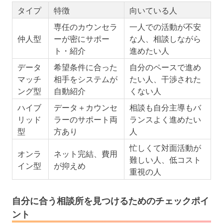
タイプ
特徴
向いている人
専任のカウンセラ
一人での活動が不安
仲人型
ーが密にサポー
な人、相談しながら
ト・紹介
進めたい人
データ
希望条件に合った
自分のペースで進め
マッチ
相手をシステムが
たい人、干渉された
ング型
自動紹介
くない人
ハイブ
データ＋カウンセ
相談も自分主導もバ
リッド
ラーのサポート両
ランスよく進めたい
型
方あり
人
忙しくて対面活動が
オンラ
ネット完結、費用
難しい人、低コスト
イン型
が抑えめ
重視の人
自分に合う相談所を見つけるためのチェックポイ
ント