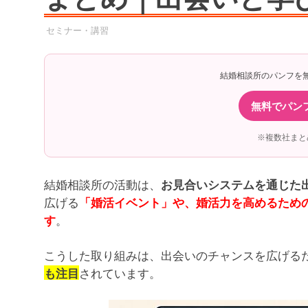
2025年9月8日
YYYPRO
セミナー・講習
結婚相談所のパンフを
無料でパン
※複数社まと
結婚相談所の活動は、
お見合いシステムを通じた
広げる
「婚活イベント」や、婚活力を高めるため
。
す
こうした取り組みは、出会いのチャンスを広げる
されています。
も注目