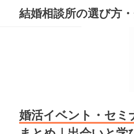
コ
結婚相談所の選び方・
ン
テ
ン
ツ
へ
ス
キ
ッ
プ
婚活イベント・セミ
まとめ｜出会いと学