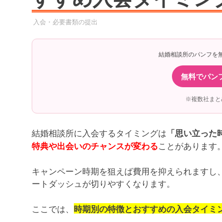
2025年9月29日
YYYPRO
入会・必要書類の提出
結婚相談所のパンフを
無料でパン
※複数社まと
結婚相談所に入会するタイミングは
「思い立った
ことがあります
特典や出会いのチャンスが変わる
キャンペーン時期を狙えば費用を抑えられますし
ートダッシュが切りやすくなります。
ここでは、
時期別の特徴とおすすめの入会タイミ