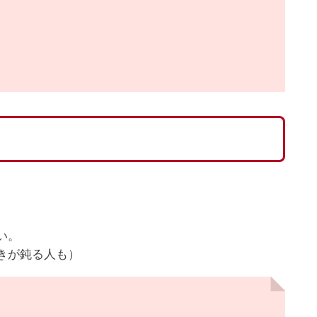
い。
きが鈍る人も）