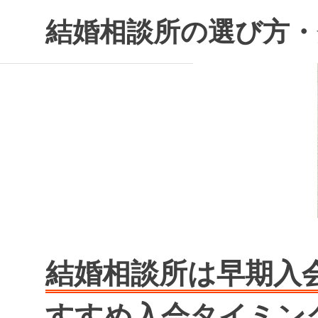
コ
結婚相談所の選び方・
ン
テ
ン
ツ
へ
ス
キ
ッ
プ
結婚相談所は早期入
すすめ入会タイミン