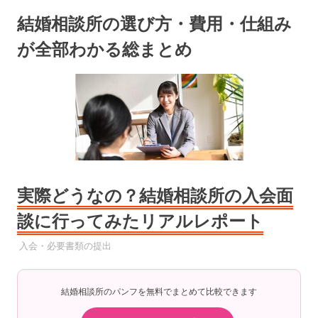
コ
結婚相談所の選び方・費用・仕組み
ン
テ
が全部わかる総まとめ
ン
ツ
へ
ス
キ
ッ
プ
実際どうなの？結婚相談所の入会面
談に行ってみたリアルレポート
2025年10月2日
YYYPRO
入会・必要書類の提出
結婚相談所のパンフを無料でまとめて比較できます