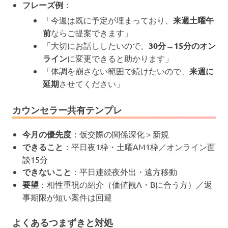
フレーズ例
：
「今週は既に予定が埋まっており、
来週土曜午
前
ならご提案できます」
「大切にお話ししたいので、
30分→15分のオン
ライン
に変更できると助かります」
「体調を崩さない範囲で続けたいので、
来週に
延期
させてください」
カウンセラー共有テンプレ
今月の優先度
：仮交際の関係深化＞新規
できること
：平日夜1枠・土曜AM1枠／オンライン面
談15分
できないこと
：平日連続夜外出・遠方移動
要望
：相性重視の紹介（価値観A・Bに合う方）／返
事期限が短い案件は回避
よくあるつまずきと対処