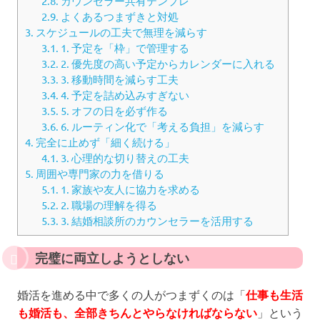
2.8.
カウンセラー共有テンプレ
2.9.
よくあるつまずきと対処
3.
スケジュールの工夫で無理を減らす
3.1.
1. 予定を「枠」で管理する
3.2.
2. 優先度の高い予定からカレンダーに入れる
3.3.
3. 移動時間を減らす工夫
3.4.
4. 予定を詰め込みすぎない
3.5.
5. オフの日を必ず作る
3.6.
6. ルーティン化で「考える負担」を減らす
4.
完全に止めず「細く続ける」
4.1.
3. 心理的な切り替えの工夫
5.
周囲や専門家の力を借りる
5.1.
1. 家族や友人に協力を求める
5.2.
2. 職場の理解を得る
5.3.
3. 結婚相談所のカウンセラーを活用する
完璧に両立しようとしない
婚活を進める中で多くの人がつまずくのは「
仕事も生活
も婚活も、全部きちんとやらなければならない
」という