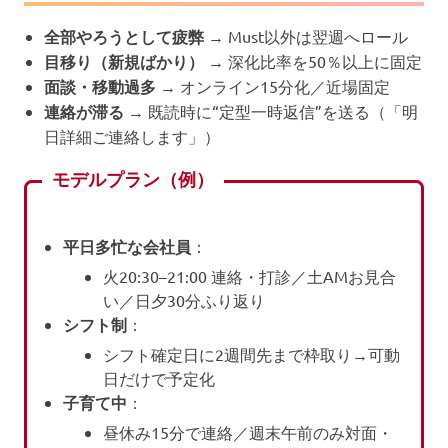
全部やろうとして疲弊
→ Must以外は翌週へロール
目移り（新規ばかり）
→ 深化比率を50％以上に固定
面談・移動過多
→ オンライン15分化／近場固定
連絡が滞る
→ 既読時に“定型一時返信”を送る（「明
日詳細ご連絡します」）
モデルプラン（例）
平日多忙な会社員
：
火20:30–21:00 連絡・打診／土AMお見合
い／日夕30分ふり返り
シフト制
：
シフト確定日に2週間先まで枠取り→可動
日だけで予定化
子育て中
：
昼休み15分で連絡／週末午前のみ対面・