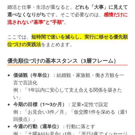
婚活と仕事・生活が重なると、
どれも「大事」に見えて
選べなくなりがち
です。そこで必要なのは、
感情だけに
流されない“基準”と“手順”
。
ここでは、
短時間で迷いを減らし、実行に移せる優先順
位づけの実践法
をまとめます。
優先順位づけの基本スタンス（3層フレーム）
価値観（年単位）
：結婚観・家族観・働き方観を一
言で言語化
例：「1年以内に安心して支え合える関係を築きた
い」
今期の目標（1〜3か月）
：定量×定性で設定
例：「お見合い3件／月」「仮交際1件を深める（週1
回接点）」
今週の行動（週単位）
：行動に落とす
例：「土曜AMお見合い1件」「平日2夜でメッセージ