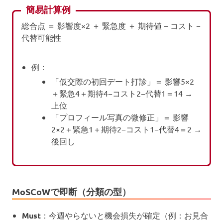
簡易計算例
総合点 ＝ 影響度×2 ＋ 緊急度 ＋ 期待値 − コスト −
代替可能性
例：
「仮交際の初回デート打診」＝ 影響5×2
＋緊急4＋期待4−コスト2−代替1＝14 →
上位
「プロフィール写真の微修正」＝ 影響
2×2＋緊急1＋期待2−コスト1−代替4＝2 →
後回し
MoSCoWで即断（分類の型）
Must
：今週やらないと機会損失が確定（例：お見合