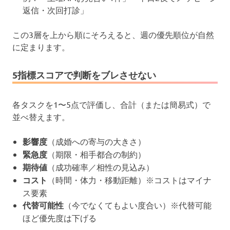
返信・次回打診」
この3層を上から順にそろえると、週の優先順位が自然
に定まります。
5指標スコアで判断をブレさせない
各タスクを1〜5点で評価し、合計（または簡易式）で
並べ替えます。
影響度
（成婚への寄与の大きさ）
緊急度
（期限・相手都合の制約）
期待値
（成功確率／相性の見込み）
コスト
（時間・体力・移動距離）※コストはマイナ
ス要素
代替可能性
（今でなくてもよい度合い）※代替可能
ほど優先度は下げる