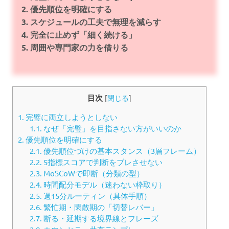
2. 優先順位を明確にする
3. スケジュールの工夫で無理を減らす
4. 完全に止めず「細く続ける」
5. 周囲や専門家の力を借りる
目次
[
閉じる
]
1.
完璧に両立しようとしない
1.1.
なぜ「完璧」を目指さない方がいいのか
2.
優先順位を明確にする
2.1.
優先順位づけの基本スタンス（3層フレーム）
2.2.
5指標スコアで判断をブレさせない
2.3.
MoSCoWで即断（分類の型）
2.4.
時間配分モデル（迷わない枠取り）
2.5.
週15分ルーティン（具体手順）
2.6.
繁忙期・閑散期の「切替レバー」
2.7.
断る・延期する境界線とフレーズ