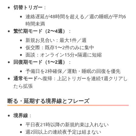
切替トリガー
：
連絡遅延が48時間を超える／週の睡眠が平均6
時間未満
繁忙期モード（2〜4週）
：
新規お見合い：最大1件／週
仮交際：既存1〜2件のみに集中
面談：オンライン15分×隔週に短縮
回復期モード（1〜2週）
：
予備日を2枠確保／運動・睡眠の回復を優先
通常モード
へ復帰：上記トリガーを連続1週クリアし
たら拡張
断る・延期する境界線とフレーズ
境界線
：
平日夜21時以降の新規約束は入れない
週2回以上の連続夜予定は組まない