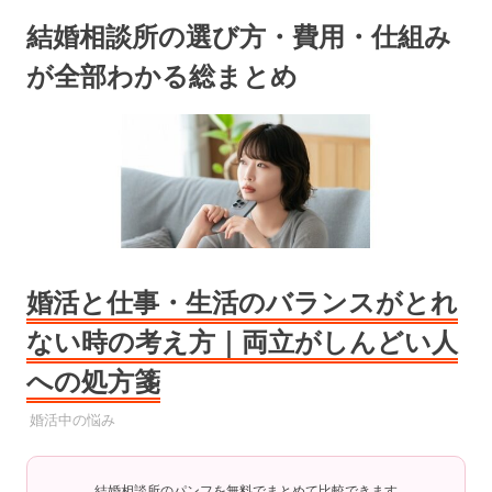
コ
結婚相談所の選び方・費用・仕組み
ン
テ
が全部わかる総まとめ
ン
ツ
へ
ス
キ
ッ
プ
婚活と仕事・生活のバランスがとれ
ない時の考え方｜両立がしんどい人
への処方箋
2025年9月22日
YYYPRO
婚活中の悩み
結婚相談所のパンフを無料でまとめて比較できます