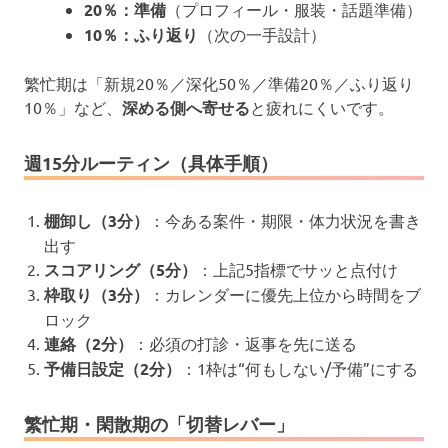
20％：準備
（プロフィール・服装・話題準備）
10％：ふり返り
（次の一手設計）
繁忙期は「新規20％／深化50％／準備20％／ふり返り
10％」など、
深める側へ寄せる
と疲れにくいです。
週15分ルーティン（具体手順）
棚卸し（3分）
：今ある案件・期限・体力状況を書き
出す
スコアリング（5分）
：上記5指標でサッと点付け
枠取り（3分）
：カレンダーに優先上位から時間をブ
ロック
連絡（2分）
：必須の打診・返事を先に送る
予備日設定（2分）
：1枠は“何もしない/予備”にする
繁忙期・閑散期の「切替レバー」