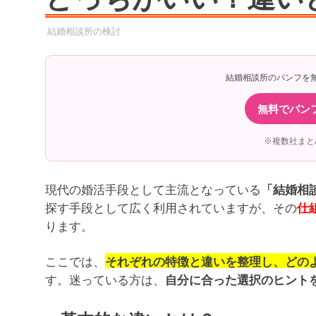
2025年10月3日
YYYPRO
結婚相談所の検討
結婚相談所のパンフを
無料でパン
※複数社まと
現代の婚活手段として主流となっている
「結婚相
探す手段として広く利用されていますが、その
仕
ります。
ここでは、
それぞれの特徴と違いを整理し、どの
す。迷っている方は、
自分に合った選択のヒント