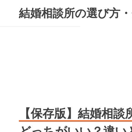
コ
結婚相談所の選び方・
ン
テ
ン
ツ
へ
ス
キ
ッ
プ
【保存版】結婚相談
どっちがいい？違い