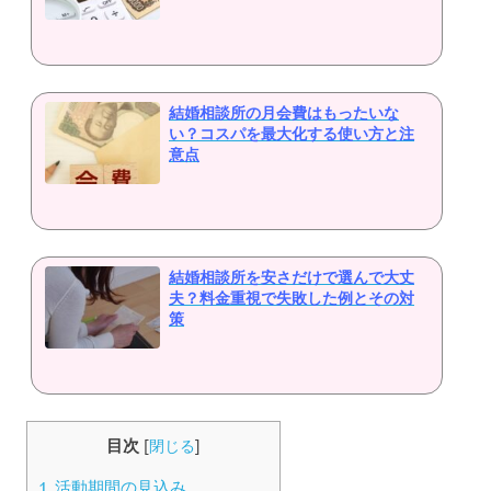
結婚相談所の月会費はもったいな
い？コスパを最大化する使い方と注
意点
結婚相談所を安さだけで選んで大丈
夫？料金重視で失敗した例とその対
策
目次
[
閉じる
]
1.
活動期間の見込み