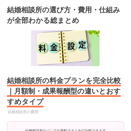
コ
結婚相談所の選び方・費用・仕組み
ン
テ
が全部わかる総まとめ
ン
ツ
へ
ス
キ
ッ
プ
結婚相談所の料金プランを完全比較
｜月額制・成果報酬型の違いとおす
すめタイプ
2025年9月8日
YYYPRO
結婚相談所の費用
結婚相談所のパンフを無料でまとめて比較できます