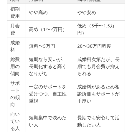
初期
やや高め
やや安め
費用
月会
低め（5千〜1.5万
高め（1〜2万円）
費
円）
成婚
無料〜5万円
20〜30万円程度
料
総費
短期なら安いが、
成婚料次第だが、長
用の
長期化すると高く
期でも月会費が抑え
傾向
なりがち
られる
サポ
一定のサポートを
成婚料があるため相
ート
受けつつ、自主性
談所側もサポートが
の傾
重視
手厚い
向
向い
短期集中で決めた
長期でも安心して活
てい
い人
動したい人
る人