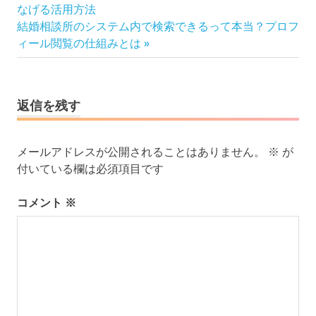
の
稿
なげる活用方法
次
記
結婚相談所のシステム内で検索できるって本当？プロフ
ナ
の
事:
ィール閲覧の仕組みとは
ビ
記
ゲ
事:
ー
シ
返信を残す
ョ
ン
メールアドレスが公開されることはありません。
※
が
付いている欄は必須項目です
コメント
※