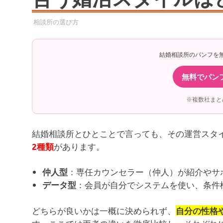
2025年9月8日
YYYPRO
相談所の選び方
結婚相談所のパンフを
無料でパン
※複数社まと
結婚相談所とひとことで言っても、その運営スタ
があります。
2種類
：専任カウンセラー（仲人）が紹介やサ
仲人型
：会員が自分でシステムを使い、条件
データ型
どちらが良いかは一概に決められず、
自分の性格