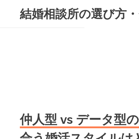
コ
結婚相談所の選び方・
ン
テ
ン
ツ
へ
ス
キ
ッ
プ
仲人型 vs データ
合う婚活スタイルは