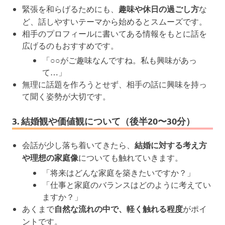
緊張を和らげるためにも、
趣味や休日の過ごし方
な
ど、話しやすいテーマから始めるとスムーズです。
相手のプロフィールに書いてある情報をもとに話を
広げるのもおすすめです。
「○○がご趣味なんですね。私も興味があっ
て…」
無理に話題を作ろうとせず、相手の話に興味を持っ
て聞く姿勢が大切です。
3. 結婚観や価値観について（後半20〜30分）
会話が少し落ち着いてきたら、
結婚に対する考え方
や理想の家庭像
についても触れていきます。
「将来はどんな家庭を築きたいですか？」
「仕事と家庭のバランスはどのように考えてい
ますか？」
あくまで
自然な流れの中で、軽く触れる程度
がポイ
ントです。