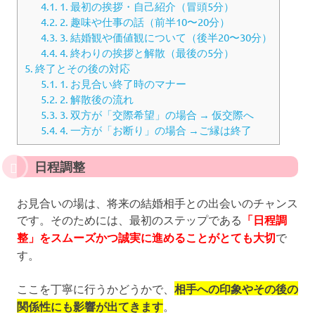
4.1.
1. 最初の挨拶・自己紹介（冒頭5分）
4.2.
2. 趣味や仕事の話（前半10〜20分）
4.3.
3. 結婚観や価値観について（後半20〜30分）
4.4.
4. 終わりの挨拶と解散（最後の5分）
5.
終了とその後の対応
5.1.
1. お見合い終了時のマナー
5.2.
2. 解散後の流れ
5.3.
3. 双方が「交際希望」の場合 → 仮交際へ
5.4.
4. 一方が「お断り」の場合 →ご縁は終了
日程調整
お見合いの場は、将来の結婚相手との出会いのチャンス
です。そのためには、最初のステップである
「日程調
整」をスムーズかつ誠実に進めることがとても大切
で
す。
ここを丁寧に行うかどうかで、
相手への印象やその後の
関係性にも影響が出てきます
。