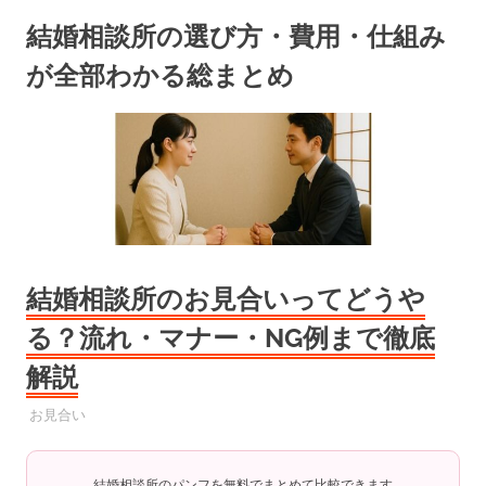
コ
結婚相談所の選び方・費用・仕組み
ン
テ
が全部わかる総まとめ
ン
ツ
へ
ス
キ
ッ
プ
結婚相談所のお見合いってどうや
る？流れ・マナー・NG例まで徹底
解説
2025年9月9日
YYYPRO
お見合い
結婚相談所のパンフを無料でまとめて比較できます