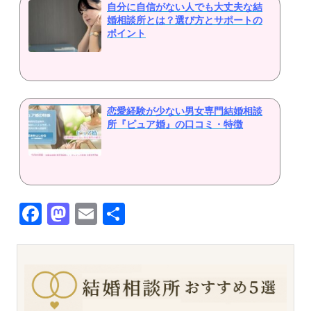
自分に自信がない人でも大丈夫な結
婚相談所とは？選び方とサポートの
ポイント
恋愛経験が少ない男女専門結婚相談
所『ピュア婚』の口コミ・特徴
Facebook
Mastodon
Email
共
有