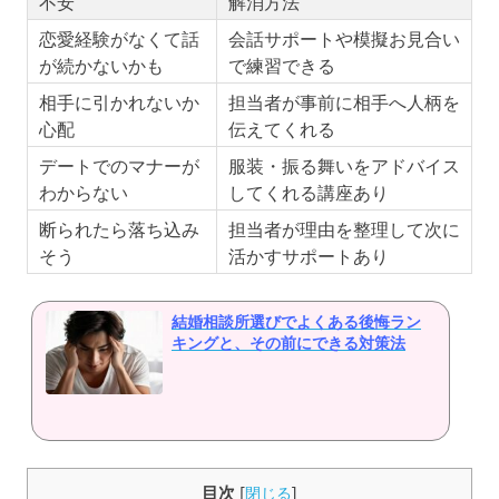
不安
解消方法
恋愛経験がなくて話
会話サポートや模擬お見合い
が続かないかも
で練習できる
相手に引かれないか
担当者が事前に相手へ人柄を
心配
伝えてくれる
デートでのマナーが
服装・振る舞いをアドバイス
わからない
してくれる講座あり
断られたら落ち込み
担当者が理由を整理して次に
そう
活かすサポートあり
結婚相談所選びでよくある後悔ラン
キングと、その前にできる対策法
目次
[
閉じる
]