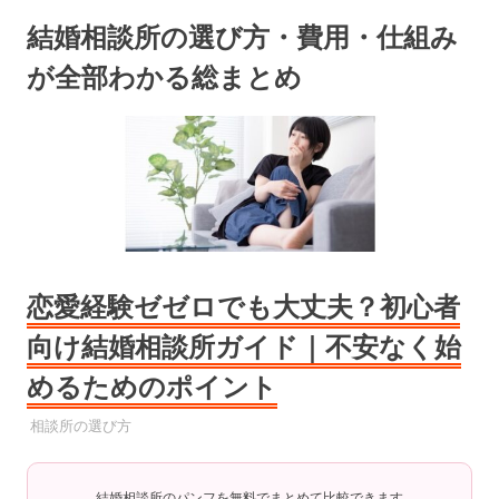
コ
結婚相談所の選び方・費用・仕組み
ン
テ
が全部わかる総まとめ
ン
ツ
へ
ス
キ
ッ
プ
恋愛経験ゼゼロでも大丈夫？初心者
向け結婚相談所ガイド｜不安なく始
めるためのポイント
2025年6月18日
YYYPRO
相談所の選び方
結婚相談所のパンフを無料でまとめて比較できます