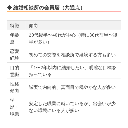
◆ 結婚相談所の会員層（共通点）
特徴
傾向
年齢
20代後半〜40代が中心（特に30代前半〜後
層
半が多い）
恋愛
初めての交際を相談所で経験する方も多い
経験
目的
「1〜2年以内に結婚したい」明確な目標を
意識
持っている
性格
誠実で内向的、真面目で穏やかな人が多い
傾向
学
安定した職業に就いているが、出会いが少
歴・
ない環境にいる人が多い
職業