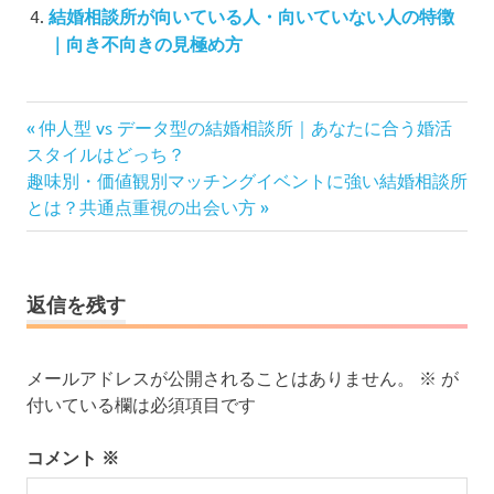
結婚相談所が向いている人・向いていない人の特徴
｜向き不向きの見極め方
投
前
仲人型 vs データ型の結婚相談所｜あなたに合う婚活
の
稿
スタイルはどっち？
次
記
趣味別・価値観別マッチングイベントに強い結婚相談所
ナ
の
事:
とは？共通点重視の出会い方
ビ
記
ゲ
事:
ー
シ
返信を残す
ョ
ン
メールアドレスが公開されることはありません。
※
が
付いている欄は必須項目です
コメント
※