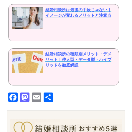
結婚相談所は最後の手段じゃない｜
イメージが変わるメリットと注意点
結婚相談所の種類別メリット・デメ
リット｜仲人型・データ型・ハイブ
リッドを徹底解説
Facebook
Mastodon
Email
共
有