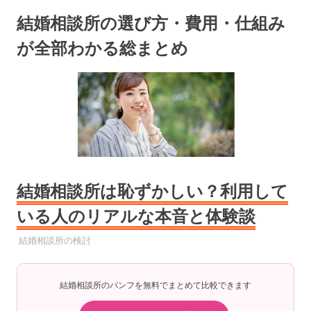
コ
結婚相談所の選び方・費用・仕組み
ン
テ
が全部わかる総まとめ
ン
ツ
へ
ス
キ
ッ
プ
結婚相談所は恥ずかしい？利用して
いる人のリアルな本音と体験談
2025年9月8日
YYYPRO
結婚相談所の検討
結婚相談所のパンフを無料でまとめて比較できます