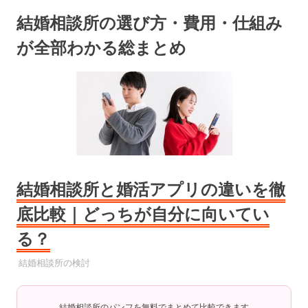
コ
結婚相談所の選び方・費用・仕組み
ン
テ
が全部わかる総まとめ
ン
ツ
へ
ス
キ
ッ
プ
結婚相談所と婚活アプリの違いを徹
底比較｜どっちが自分に向いてい
る？
2025年6月19日
YYYPRO
結婚相談所の検討
結婚相談所のパンフを無料でまとめて比較できます