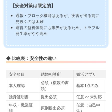
【安全対策は限定的】
通報・ブロック機能はあるが、実害が出る前に
見抜くのは困難
運営の監視体制にも限界があるため、トラブル
発生率がやや高め
◆ 比較表：安全性の違い
安全項目
結婚相談所
婚活アプリ
必須（複数の書
本人確認
基本1点のみ
類）
独身証明書
提出必須
任意 or 未対応
年収・職業証
任意（自己申
原則提出必須
明
告）