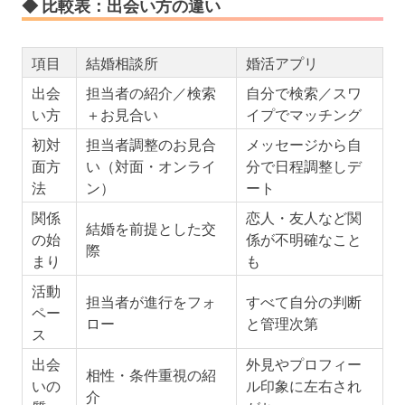
◆ 比較表：出会い方の違い
項目
結婚相談所
婚活アプリ
出会
担当者の紹介／検索
自分で検索／スワ
い方
＋お見合い
イプでマッチング
初対
担当者調整のお見合
メッセージから自
面方
い（対面・オンライ
分で日程調整しデ
法
ン）
ート
関係
恋人・友人など関
結婚を前提とした交
の始
係が不明確なこと
際
まり
も
活動
担当者が進行をフォ
すべて自分の判断
ペー
ロー
と管理次第
ス
出会
外見やプロフィー
相性・条件重視の紹
いの
ル印象に左右され
介