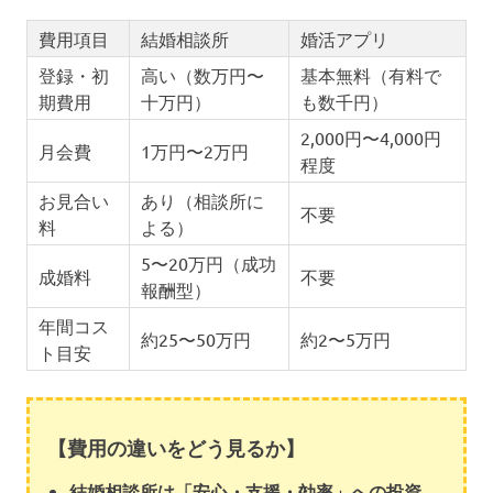
費用項目
結婚相談所
婚活アプリ
登録・初
高い（数万円〜
基本無料（有料で
期費用
十万円）
も数千円）
2,000円〜4,000円
月会費
1万円〜2万円
程度
お見合い
あり（相談所に
不要
料
よる）
5〜20万円（成功
成婚料
不要
報酬型）
年間コス
約25〜50万円
約2〜5万円
ト目安
【費用の違いをどう見るか】
結婚相談所は「安心・支援・効率」への投資