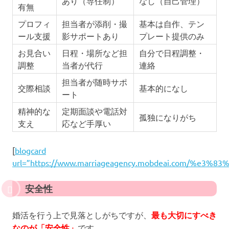
あり（専任制）
なし（自己管理）
有無
プロフィ
担当者が添削・撮
基本は自作、テン
ール支援
影サポートあり
プレート提供のみ
お見合い
日程・場所など担
自分で日程調整・
調整
当者が代行
連絡
担当者が随時サポ
交際相談
基本的になし
ート
精神的な
定期面談や電話対
孤独になりがち
支え
応など手厚い
[
blogcard
url=”https://www.marriageagency.mobdeai.com
安全性
婚活を行う上で見落としがちですが、
最も大切にすべき
なのが「安全性」
です。