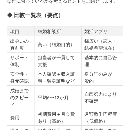
なたに合っているかを考えるヒントをご紹介します。
◆ 比較一覧表（要点）
項目
結婚相談所
婚活アプリ
出会いの
幅広い（恋人・
高い（結婚目的）
真剣度
結婚希望混在）
サポート
担当者が一貫して
基本的に自己管
体制
支援
理
安全性・
本人確認＋収入証
身分証のみが一
身元確認
明・独身証明など
般的
成婚まで
自己努力により
のスピー
平均6〜12か月
不確定
ド
初期費用＋月会費
月額数千円程度
費用
あり（高め）
（低価格）