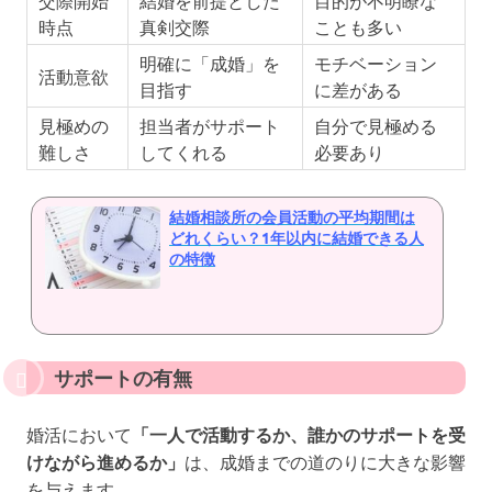
交際開始
結婚を前提とした
目的が不明瞭な
時点
真剣交際
ことも多い
明確に「成婚」を
モチベーション
活動意欲
目指す
に差がある
見極めの
担当者がサポート
自分で見極める
難しさ
してくれる
必要あり
結婚相談所の会員活動の平均期間は
どれくらい？1年以内に結婚できる人
の特徴
サポートの有無
婚活において
「一人で活動するか、誰かのサポートを受
けながら進めるか」
は、成婚までの道のりに大きな影響
を与えます。