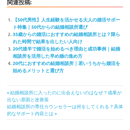
関連投稿:
【50代男性】人生経験を活かせる大人の婚活サポー
ト特集｜50代からの結婚相談所選び
35歳からの婚活におすすめの結婚相談所とは？限ら
れた時間で結果を出したい人向け
20代後半で婚活を始めるべき理由と成功事例｜結婚
相談所を活用した早め婚の進め方
20代におすすめの結婚相談所｜若いうちから婚活を
始めるメリットと選び方
投
前
結婚相談所に入ったのに出会えないのはなぜ？成果が
の
稿
出ない原因と改善策
次
記
結婚相談所の専任カウンセラーは何をしてくれる？具体
ナ
の
事:
的なサポート内容とは
ビ
記
ゲ
事:
ー