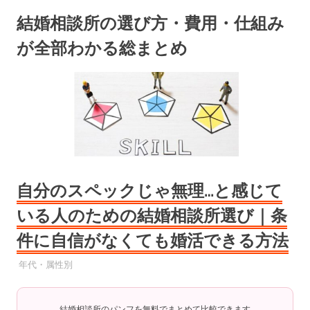
コ
結婚相談所の選び方・費用・仕組み
ン
テ
が全部わかる総まとめ
ン
ツ
へ
ス
キ
ッ
プ
自分のスペックじゃ無理…と感じて
いる人のための結婚相談所選び｜条
件に自信がなくても婚活できる方法
2025年7月12日
YYYPRO
年代・属性別
結婚相談所のパンフを無料でまとめて比較できます