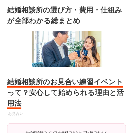
コ
結婚相談所の選び方・費用・仕組み
ン
テ
が全部わかる総まとめ
ン
ツ
へ
ス
キ
ッ
プ
結婚相談所のお見合い練習イベント
って？安心して始められる理由と活
用法
2025年9月8日
YYYPRO
お見合い
結婚相談所のパンフを無料でまとめて比較できます