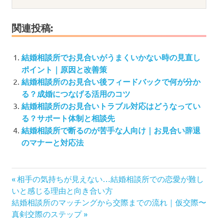
関連投稿:
結婚相談所でお見合いがうまくいかない時の見直し
ポイント｜原因と改善策
結婚相談所のお見合い後フィードバックで何が分か
る？成婚につなげる活用のコツ
結婚相談所のお見合いトラブル対応はどうなってい
る？サポート体制と相談先
結婚相談所で断るのが苦手な人向け｜お見合い辞退
のマナーと対応法
投
前
相手の気持ちが見えない…結婚相談所での恋愛が難し
の
稿
いと感じる理由と向き合い方
次
記
結婚相談所のマッチングから交際までの流れ｜仮交際〜
ナ
の
事:
真剣交際のステップ
ビ