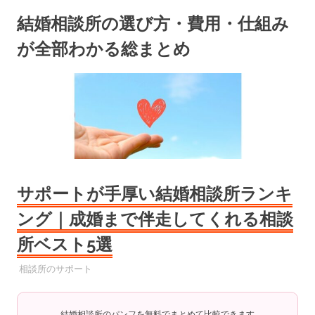
コ
結婚相談所の選び方・費用・仕組み
ン
テ
が全部わかる総まとめ
ン
ツ
へ
ス
キ
ッ
プ
サポートが手厚い結婚相談所ランキ
ング｜成婚まで伴走してくれる相談
所ベスト5選
2025年10月1日
YYYPRO
相談所のサポート
結婚相談所のパンフを無料でまとめて比較できます