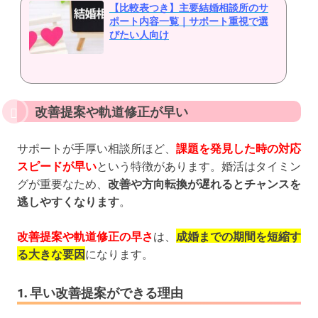
【比較表つき】主要結婚相談所のサ
ポート内容一覧｜サポート重視で選
びたい人向け
改善提案や軌道修正が早い
サポートが手厚い相談所ほど、
課題を発見した時の対応
スピードが早い
という特徴があります。婚活はタイミン
グが重要なため、
改善や方向転換が遅れるとチャンスを
逃しやすくなります
。
改善提案や軌道修正の早さ
は、
成婚までの期間を短縮す
る大きな要因
になります。
1. 早い改善提案ができる理由