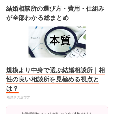
コ
結婚相談所の選び方・費用・仕組み
ン
テ
が全部わかる総まとめ
ン
ツ
へ
ス
キ
ッ
プ
規模より中身で選ぶ結婚相談所｜相
性の良い相談所を見極める視点と
は？
2025年6月21日
YYYPRO
相談所の選び方
結婚相談所のパンフを無料でまとめて比較できます