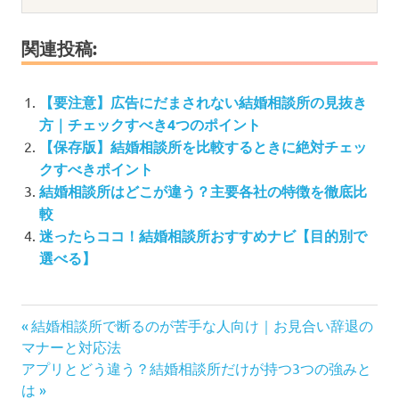
関連投稿:
【要注意】広告にだまされない結婚相談所の見抜き
方｜チェックすべき4つのポイント
【保存版】結婚相談所を比較するときに絶対チェッ
クすべきポイント
結婚相談所はどこが違う？主要各社の特徴を徹底比
較
迷ったらココ！結婚相談所おすすめナビ【目的別で
選べる】
投
前
結婚相談所で断るのが苦手な人向け｜お見合い辞退の
の
稿
マナーと対応法
次
記
アプリとどう違う？結婚相談所だけが持つ3つの強みと
ナ
の
事:
は
ビ