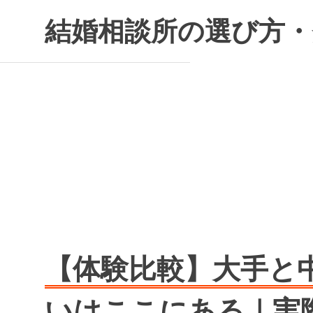
コ
結婚相談所の選び方・
ン
テ
ン
ツ
へ
ス
キ
ッ
プ
【体験比較】大手と
いはここにある｜実