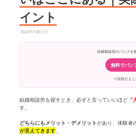
イント
2025年6月18日
YYYPRO
相談所の選び方
結婚相談所のパンフを
無料でパン
※複数社まと
結婚相談所を探すとき、必ずと言っていいほど
「
す。
があり、体験者
どちらにもメリット・デメリット
。
が見えてきます