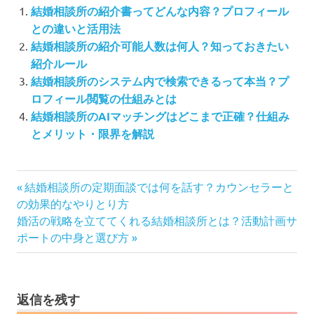
結婚相談所の紹介書ってどんな内容？プロフィール
との違いと活用法
結婚相談所の紹介可能人数は何人？知っておきたい
紹介ルール
結婚相談所のシステム内で検索できるって本当？プ
ロフィール閲覧の仕組みとは
結婚相談所のAIマッチングはどこまで正確？仕組み
とメリット・限界を解説
投
前
結婚相談所の定期面談では何を話す？カウンセラーと
の
稿
の効果的なやりとり方
次
記
婚活の戦略を立ててくれる結婚相談所とは？活動計画サ
ナ
の
事:
ポートの中身と選び方
ビ
記
ゲ
事:
ー
シ
返信を残す
ョ