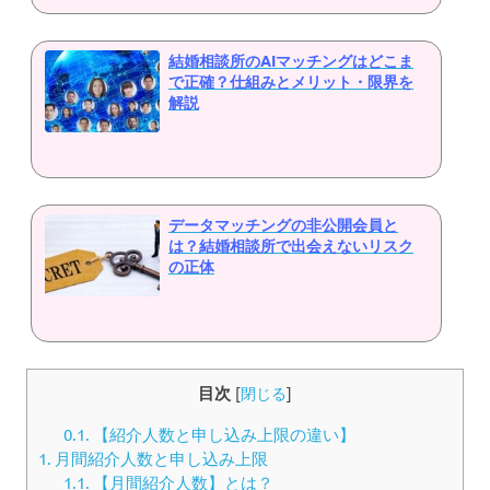
結婚相談所のAIマッチングはどこま
で正確？仕組みとメリット・限界を
解説
データマッチングの非公開会員と
は？結婚相談所で出会えないリスク
の正体
目次
[
閉じる
]
0.1.
【紹介人数と申し込み上限の違い】
1.
月間紹介人数と申し込み上限
1.1.
【月間紹介人数】とは？