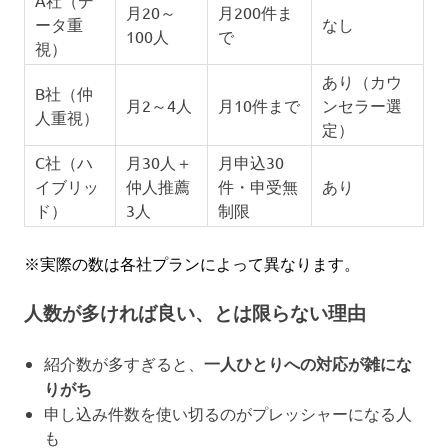
月20～
月200件ま
ータ重
なし
100人
で
視）
あり（カウ
B社（仲
月2～4人
月10件まで
ンセラー選
人重視）
定）
C社（ハ
月30人＋
月申込30
イブリッ
仲人推薦
件・申受無
あり
ド）
3人
制限
※実際の数は各社プランによって異なります。
人数が多ければ良い、とは限らない理由
紹介数が多すぎると、
一人ひとりへの対応が雑にな
りがち
申し込み件数を使い切るのがプレッシャーになる人
も