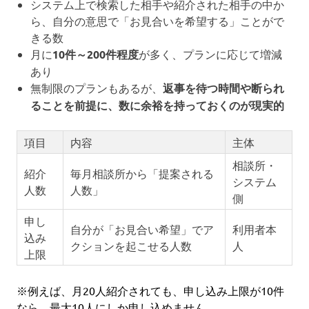
システム上で検索した相手や紹介された相手の中か
ら、自分の意思で「お見合いを希望する」ことがで
きる数
月に
10件～200件程度
が多く、プランに応じて増減
あり
無制限のプランもあるが、
返事を待つ時間や断られ
ることを前提に、数に余裕を持っておくのが現実的
項目
内容
主体
相談所・
紹介
毎月相談所から「提案される
システム
人数
人数」
側
申し
自分が「お見合い希望」でア
利用者本
込み
クションを起こせる人数
人
上限
※例えば、月20人紹介されても、申し込み上限が10件
なら、最大10人にしか申し込めません。