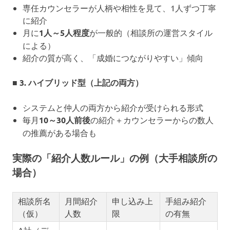
専任カウンセラーが人柄や相性を見て、1人ずつ丁寧
に紹介
月に
1人～5人程度
が一般的（相談所の運営スタイル
による）
紹介の質が高く、「成婚につながりやすい」傾向
■ 3. ハイブリッド型（上記の両方）
システムと仲人の両方から紹介が受けられる形式
毎月
10～30人前後
の紹介＋カウンセラーからの数人
の推薦がある場合も
実際の「紹介人数ルール」の例（大手相談所の
場合）
相談所名
月間紹介
申し込み上
手組み紹介
（仮）
人数
限
の有無
A社（デ