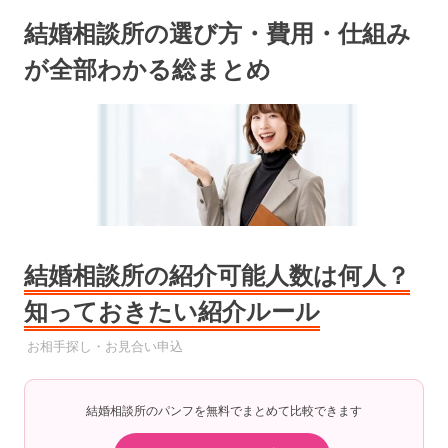
コ
結婚相談所の選び方・費用・仕組み
ン
テ
が全部わかる総まとめ
ン
ツ
へ
ス
キ
ッ
プ
結婚相談所の紹介可能人数は何人？
知っておきたい紹介ルール
2025年7月12日
YYYPRO
お相手探し・お見合い申込
結婚相談所のパンフを無料でまとめて比較できます