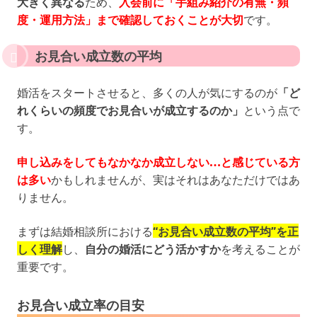
大きく異なる
ため、
入会前に「手組み紹介の有無・頻
度・運用方法」まで確認しておくことが大切
です。
お見合い成立数の平均
婚活をスタートさせると、多くの人が気にするのが
「ど
れくらいの頻度でお見合いが成立するのか」
という点で
す。
申し込みをしてもなかなか成立しない…と感じている方
は多い
かもしれませんが、実はそれはあなただけではあ
りません。
まずは結婚相談所における
“お見合い成立数の平均”を正
しく理解
し、
自分の婚活にどう活かすか
を考えることが
重要です。
お見合い成立率の目安