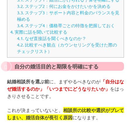
3.2.
ステップ2：何にお金をかけたいかを決める
3.3.
ステップ3：サポート内容と料金のバランスを見
極める
3.4.
ステップ4：価格帯ごとの特徴を把握しておく
4.
実際に話を聞いて比較する
4.1.
なぜ直接話を聞くべきなのか？
4.2.
比較すべき観点（カウンセリングを受けた際の
チェックリスト）
自分の婚活目的と期限を明確にする
結婚相談所を選ぶ前
に、まずやるべきなのが
「自分はな
ぜ婚活するのか」「いつまでにどうなりたいか」
をはっ
きりさせることです。
これが決まっていないと、
相談所の比較や選択がブレて
しまい、婚活自体が長引く原因
になります。