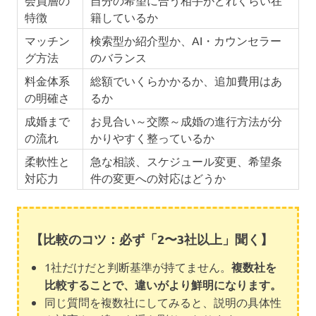
特徴
籍しているか
マッチン
検索型か紹介型か、AI・カウンセラー
グ方法
のバランス
料金体系
総額でいくらかかるか、追加費用はあ
の明確さ
るか
成婚まで
お見合い～交際～成婚の進行方法が分
の流れ
かりやすく整っているか
柔軟性と
急な相談、スケジュール変更、希望条
対応力
件の変更への対応はどうか
【比較のコツ：必ず「2〜3社以上」聞く】
1社だけだと判断基準が持てません。
複数社を
比較することで、違いがより鮮明になります。
同じ質問を複数社にしてみると、説明の具体性