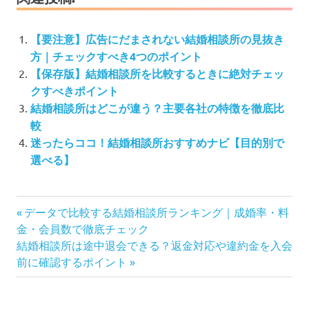
【要注意】広告にだまされない結婚相談所の見抜き
方｜チェックすべき4つのポイント
【保存版】結婚相談所を比較するときに絶対チェッ
クすべきポイント
結婚相談所はどこが違う？主要各社の特徴を徹底比
較
迷ったらココ！結婚相談所おすすめナビ【目的別で
選べる】
投
前
データで比較する結婚相談所ランキング｜成婚率・料
の
稿
金・会員数で徹底チェック
次
記
結婚相談所は途中退会できる？返金対応や違約金を入会
ナ
の
事:
前に確認するポイント
ビ
記
ゲ
事:
ー