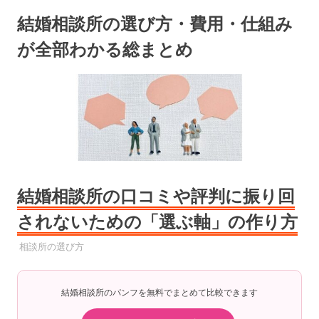
コ
結婚相談所の選び方・費用・仕組み
ン
テ
が全部わかる総まとめ
ン
ツ
へ
ス
キ
ッ
プ
結婚相談所の口コミや評判に振り回
されないための「選ぶ軸」の作り方
2025年6月21日
YYYPRO
相談所の選び方
結婚相談所のパンフを無料でまとめて比較できます