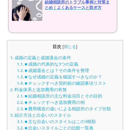
結婚相談所のトラブル事例と対策ま
とめ｜よくあるケースと防ぎ方
目次
[
閉じる
]
1.
成婚の定義と成婚退会の条件
1.1.
■ 成婚の代表的な3つの定義
1.2.
■ 成婚退会とは？その条件を整理
1.3.
■ なぜ成婚の定義を確認すべきなのか？
1.4.
■ チェックすべき契約前の確認事項リスト
2.
料金体系と追加費用の有無
2.1.
■ 結婚相談所の主な料金項目とその目的
2.2.
■ チェックすべき追加費用の例
2.3.
■ 費用構造の違いによる相談所のタイプ分類
3.
紹介方法と出会いのスタイル
3.1.
■ 主な出会いのスタイルはこの3種類
3.2.
■ 出会いスタイルごとの比較一覧表