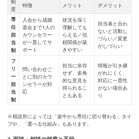
制
特徴
メリット
デメリット
度
専
入会から成婚
状況を深く
担当者と合わ
任
退会まで1人の
理解しても
ないと活動し
担
カウンセラー
らえる／信
づらい／変更
が一貫してサ
頼関係が築
当
がしづらい
ポート
きやすい
制
フ
担当に依存
情報が引き継
リ
問い合わせご
せず、多角
がれにくく、
ー
とに別のカウ
的な意見を
対応に一貫性
担
ンセラーが対
得られるこ
がない場合あ
応
当
ともある
り
制
※相談所によっては「途中から専任に切り替わる」タイ
プや、「選べる仕組み」もあります。
2. 面談・相談の頻度と手段