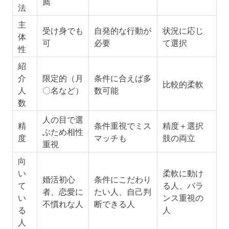
薦
法
主
受け身でも
自発的な行動が
状況に応じ
体
可
必要
て選択
性
紹
介
限定的（月
条件に合えば多
比較的柔軟
人
〇名など）
数可能
数
人の目で選
精
条件重視でミス
精度＋選択
ぶため相性
度
マッチも
肢の両立
重視
向
い
柔軟に動け
婚活初心
条件にこだわり
て
る人、バラ
者、恋愛に
たい人、自己判
い
ンス重視の
不慣れな人
断できる人
る
人
人