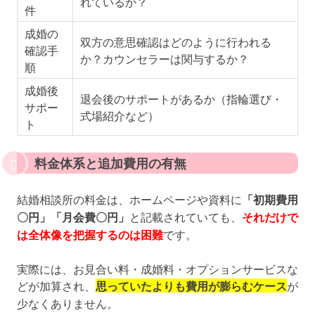
れているか？
件
成婚の
双方の意思確認はどのように行われる
確認手
か？カウンセラーは関与するか？
順
成婚後
退会後のサポートがあるか（指輪選び・
サポー
式場紹介など）
ト
料金体系と追加費用の有無
結婚相談所の料金は、ホームページや資料に
「初期費用
〇円」「月会費〇円」
と記載されていても、
それだけで
は全体像を把握するのは困難
です。
実際には、お見合い料・成婚料・オプションサービスな
どが加算され、
思っていたよりも費用が膨らむケース
が
少なくありません。