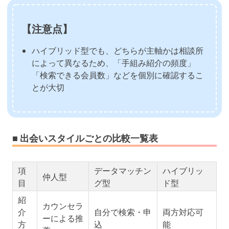
【注意点】
ハイブリッド型でも、どちらが主軸かは相談所
によって異なるため、「手組み紹介の頻度」
「検索できる会員数」などを個別に確認するこ
とが大切
■ 出会いスタイルごとの比較一覧表
項
データマッチン
ハイブリッ
仲人型
目
グ型
ド型
紹
カウンセラ
介
自分で検索・申
両方対応可
ーによる推
方
込
能