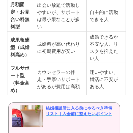
月額固
出会い放題で活動し
定・お見
やすいが、サポート
自主的に活動
合い料無
は最小限なことが多
できる人
い
料型
成婚できるか
成果報酬
成婚料が高い代わり
不安な人、リ
型（成婚
に初期費用が安い
スクを抑えた
料高め）
い人
フルサポ
カウンセラーの伴
迷いやすい、
ート型
走・手厚いサポート
婚活に不安が
（料金高
があるが費用は高額
ある人
め）
結婚相談所に入る前にやるべき準備
リスト｜入会前に整えたいポイント