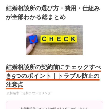
コ
結婚相談所の選び方・費用・仕組み
ン
テ
が全部わかる総まとめ
ン
ツ
へ
ス
キ
ッ
プ
結婚相談所の契約前にチェックすべ
き5つのポイント｜トラブル防止の
注意点
2025年6月19日
YYYPRO
資料請求・無料カウンセリング
結婚相談所のパンフを無料でまとめて比較できます