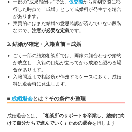
一部の“成果報酬型”では、
仮交際
から真剣交際に移
行した時点で「成婚」として成婚料が発生する場合
があります。
実質的にはまだ結婚の意思確認が済んでいない段階
なので、
注意が必要な定義
です。
3.
結婚が確定・入籍直前＝成婚
ごく一部の結婚相談所では、両家の顔合わせや婚約
が成立し、入籍の目処が立ってから成婚と認める場
合があります。
入籍間近まで相談所が伴走するケースに多く、成婚
料は退会時に発生します。
■
成婚退会
とは？その条件を整理
成婚退会とは、
「相談所のサポートを卒業し、結婚に向
けて自分たちで進んでいく」ための退会
を指します。