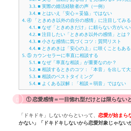
3.3.
■ 実際の婚活経験者の声（一例）
3.4.
■ とはいえ「安心＝妥協」ではない
4.
④ 「ときめき以外の自分の感情」に注目してみる
4.1.
■ なぜ「ときめきだけ」に頼らない方がい
4.2.
■ 注目したい「ときめき以外の感情」とは？
4.3.
■ 小さな感情に気づくコツ：質問リスト
4.4.
■ ときめきは「安心の上」に咲くこともある
5.
⑤ カウンセラーに率直に相談する
5.1.
■ なぜ「率直な相談」が重要なのか？
5.2.
■ 相談するときのコツ：「本音」を出して
5.3.
■ 相談のベストタイミング
5.4.
■ よくある誤解：「相談＝弱音」ではない
① 恋愛感情＝一目惚れ型だけとは限らない
「ドキドキ」しないからといって、
恋愛が始まら
かない」「ドキドキしないから恋愛対象じゃない