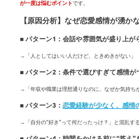
です。
が一度は悩むポイント
【原因分析】なぜ恋愛感情が湧か
■ パターン1：会話や雰囲気が盛り上が
→「人としてはいい人だけど、ときめきがない」
■ パターン2：条件で選びすぎて感情
→「年収や職業は理想通りなのに、なぜか気持ち
■ パターン3：
恋愛経験が少なく、感情
→「自分の“好き”って何だったっけ？」と混乱す
■ パターン4：時間をかける前に“答え