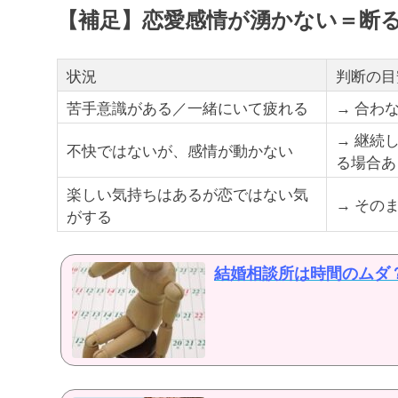
【補足】恋愛感情が湧かない＝断
状況
判断の目
苦手意識がある／一緒にいて疲れる
→ 合わ
→ 継続
不快ではないが、感情が動かない
る場合あ
楽しい気持ちはあるが恋ではない気
→ その
がする
結婚相談所は時間のムダ