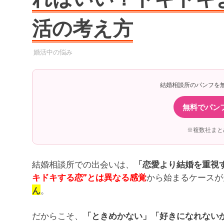
活の考え方
2025年7月12日
YYYPRO
婚活中の悩み
結婚相談所のパンフを
無料でパン
※複数社まと
結婚相談所での出会いは、
「恋愛より結婚を重視
から始まるケースが
キドキする恋”とは異なる感覚
。
ん
だからこそ、
「ときめかない」「好きになれない