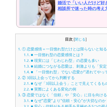
婚活で「いい人だけど好
相談所で迷った時の考え
目次
[
閉じる
]
1.
① 恋愛感情＝一目惚れ型だけとは限らないと知る
1.1.
■ 一目惚れ型の恋愛感情とは？
1.2.
■ 現実には「じわじわ型」の恋愛も多い
1.3.
■ 結婚につながる恋愛は、刺激よりも「安
1.4.
■ 「一目惚れ型」でない恋愛が“遅れてやっ
2.
② 3回以上会ってから判断する
2.1.
■ なぜ「3回以上会う」ことで見えてくるも
2.2.
■ 実際によくある変化の例
3.
③ 恋愛ではなく「信頼」や「安心」に目を向ける
3.1.
■ なぜ“恋愛”より“信頼・安心”が大切なのか
3.2.
■ 安心・信頼がある相手を見極める5つの視