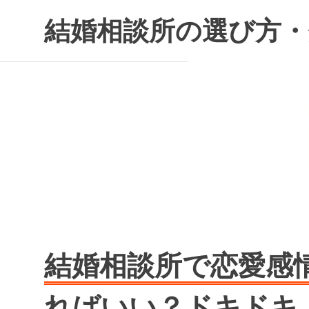
コ
結婚相談所の選び方・
ン
テ
ン
ツ
へ
ス
キ
ッ
プ
結婚相談所で恋愛感
ればいい？ドキドキ